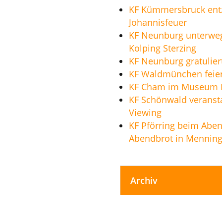
KF Kümmersbruck ent
Johannisfeuer
KF Neunburg unterwe
Kolping Sterzing
KF Neunburg gratulier
KF Waldmünchen feier
KF Cham im Museum F
KF Schönwald veransta
Viewing
KF Pförring beim Abe
Abendbrot in Mennin
Archiv