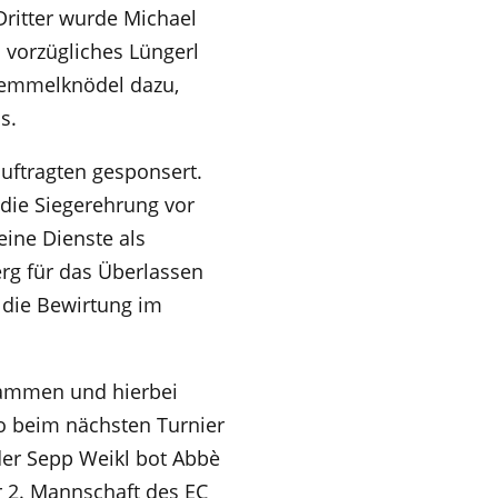
Dritter wurde Michael
n vorzügliches Lüngerl
 Semmelknödel dazu,
s.
uftragten gesponsert.
die Siegerehrung vor
eine Dienste als
rg für das Überlassen
 die Bewirtung im
isammen und hierbei
ko beim nächsten Turnier
er Sepp Weikl bot Abbè
r 2. Mannschaft des EC