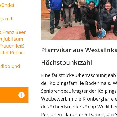
zündet
gs mit
t Franz Beer
t Jubiläum
rauenfleiß
Pfarrvikar aus Westafrika
ltet Public-
Höchstpunktzahl
ndlob und
g
Eine faustdicke Überraschung gab 
der Kolpingsfamilie Bodenmais. Wa
Seniorenbeauftragter der Kolpings
Wettbewerb in die Kronberghalle e
des Schiedsrichters Sepp Weikl bet
Personen, darunter 5 Damen, am S