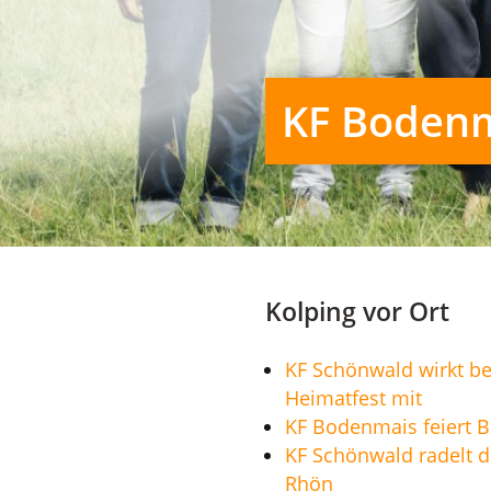
KF Bodenma
Kolping vor Ort
KF Schönwald wirkt b
Heimatfest mit
KF Bodenmais feiert 
KF Schönwald radelt d
Rhön