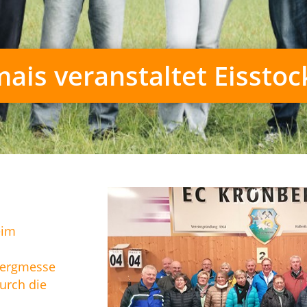
is veranstaltet Eisstoc
eim
Bergmesse
urch die