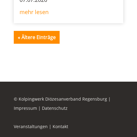
mehr lesen
« Ältere Einträge
© Kolpingwerk Diözesanverband Regensburg |
Impressum
|
Datenschutz
Veranstaltungen
|
Kontakt