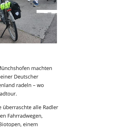
d Münchshofen machten
einer Deutscher
enland radeln – wo
adtour.
e überraschte alle Radler
en Fahrradwegen,
 Biotopen, einem