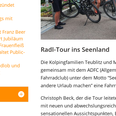
zündet
gs mit
t Franz Beer
t Jubiläum
rauenfleiß
Radl-Tour ins Seenland
ltet Public-
Die Kolpingfamilien Teublitz un
ndlob und
gemeinsam mit dem ADFC (Allgem
g
Fahrradclub) unter dem Motto “Se
andere Urlaub machen” eine Fahrr
Christoph Beck, der die Tour leitet
mit neuen und abwechslungsreich
sensationellen Aussichtspunkten,