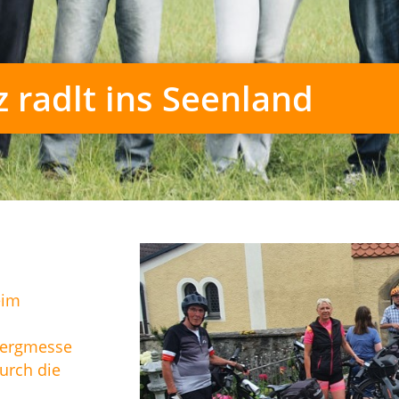
z radlt ins Seenland
eim
Bergmesse
urch die