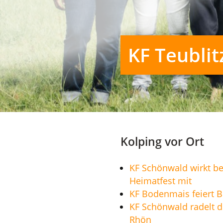
KF Teublit
Kolping vor Ort
KF Schönwald wirkt b
Heimatfest mit
KF Bodenmais feiert 
KF Schönwald radelt d
Rhön