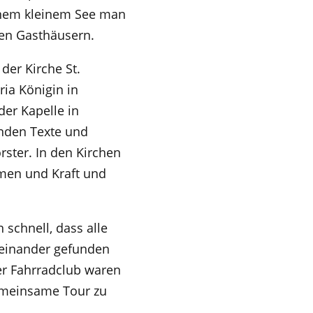
enem kleinem See man
en Gasthäusern.
er Kirche St.
a Königin in
er Kapelle in
enden Texte und
ster. In den Kirchen
men und Kraft und
schnell, dass alle
ueinander gefunden
er Fahrradclub waren
gemeinsame Tour zu