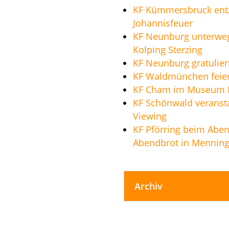
KF Kümmersbruck ent
Johannisfeuer
KF Neunburg unterwe
Kolping Sterzing
KF Neunburg gratulier
KF Waldmünchen feier
KF Cham im Museum F
KF Schönwald veransta
Viewing
KF Pförring beim Abe
Abendbrot in Mennin
Archiv