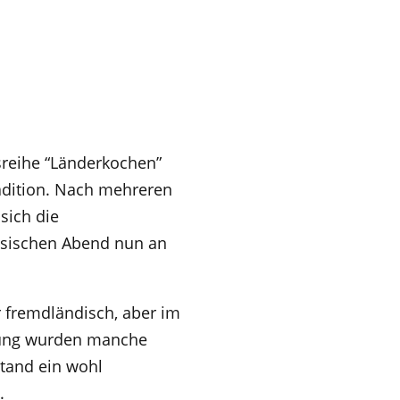
gsreihe “Länderkochen”
adition. Nach mehreren
sich die
ösischen Abend nun an
 fremdländisch, aber im
ung wurden manche
stand ein wohl
.