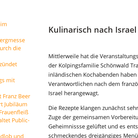
eim
Kulinarisch nach Israel
Bergmesse
urch die
Mittlerweile hat die Veranstaltun
zündet
der Kolpingsfamilie Schönwald Tr
inländischen Kochabenden haben 
gs mit
Verantwortlichen nach dem franz
Israel herangewagt.
t Franz Beer
t Jubiläum
Die Rezepte klangen zunächst sehr
rauenfleiß
Zuge der gemeinsamen Vorbereit
ltet Public-
Geheimnissse gelüftet und es ent
schmeckendes dreigängiges Menü
ndlob und