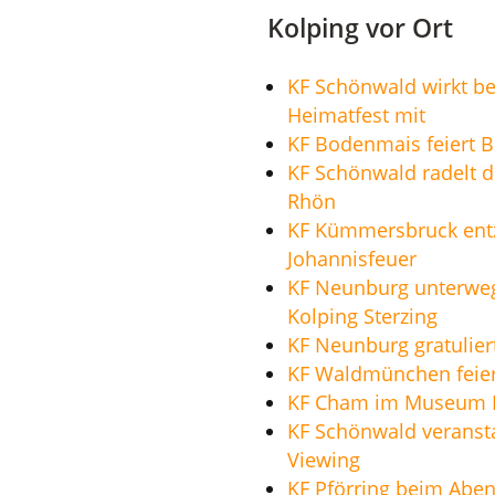
Kolping vor Ort
KF Schönwald wirkt b
Heimatfest mit
KF Bodenmais feiert 
KF Schönwald radelt d
Rhön
KF Kümmersbruck ent
Johannisfeuer
KF Neunburg unterwe
Kolping Sterzing
KF Neunburg gratulier
KF Waldmünchen feier
KF Cham im Museum F
KF Schönwald veransta
Viewing
KF Pförring beim Abe