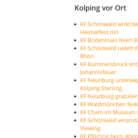
Kolping vor Ort
KF Schönwald wirkt b
Heimatfest mit
KF Bodenmais feiert 
KF Schönwald radelt d
Rhön
KF Kümmersbruck ent
Johannisfeuer
KF Neunburg unterwe
Kolping Sterzing
KF Neunburg gratulier
KF Waldmünchen feier
KF Cham im Museum F
KF Schönwald veransta
Viewing
KF Pförring beim Abe