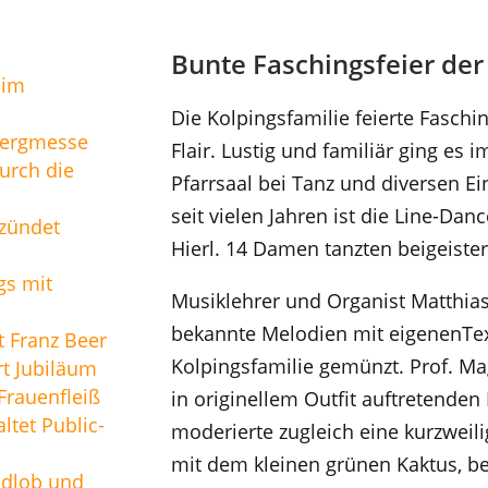
Bunte Faschingsfeier der
eim
Die Kolpingsfamilie feierte Fasch
Bergmesse
Flair. Lustig und familiär ging es i
urch die
Pfarrsaal bei Tanz und diversen E
seit vielen Jahren ist die Line-D
zündet
Hierl. 14 Damen tanzten beigeiste
gs mit
Musiklehrer und Organist Matthias
bekannte Melodien mit eigenenTex
t Franz Beer
Kolpingsfamilie gemünzt. Prof. Ma
t Jubiläum
rauenfleiß
in originellem Outfit auftretende
ltet Public-
moderierte zugleich eine kurzweil
mit dem kleinen grünen Kaktus, b
ndlob und